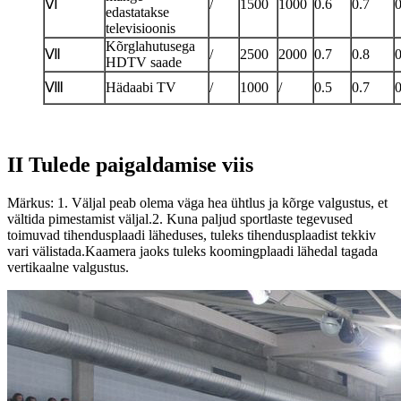
Ⅵ
/
1500
1000
0.6
0.7
0
edastatakse
televisioonis
Kõrglahutusega
Ⅶ
/
2500
2000
0.7
0.8
0
HDTV saade
Ⅷ
Hädaabi TV
/
1000
/
0.5
0.7
0
II Tulede paigaldamise viis
Märkus: 1. Väljal peab olema väga hea ühtlus ja kõrge valgustus, et
vältida pimestamist väljal.2. Kuna paljud sportlaste tegevused
toimuvad tihendusplaadi läheduses, tuleks tihendusplaadist tekkiv
vari välistada.Kaamera jaoks tuleks koomingplaadi lähedal tagada
vertikaalne valgustus.