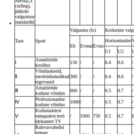
Sport
curling),
jäähoki
valgustuse
standardid
Valgustus (lx)
Keskmine valgu
Horisontaalne
V
Tase
Sport
Eh
Evmai
Evsec
U1
U2
Amatööride
Ⅰ
150
/
/
0.4
0.6
/
koolitus
Võistluskeeld,
Ⅱ
meelelahutuslikud
300
/
/
0.4
0.6
/
tegevused
Amatööride
Ⅲ
600
/
/
0.5
0.7
/
kodune võistlus
Professionaalne
Ⅳ
1000
/
/
0.5
0.7
/
kodune võistlus
Kodumaistest
Ⅴ
mängudest teeb
/
1000
750
0.5
0.7
0
ülekannet TV
Rahvusvahelisi
mänge