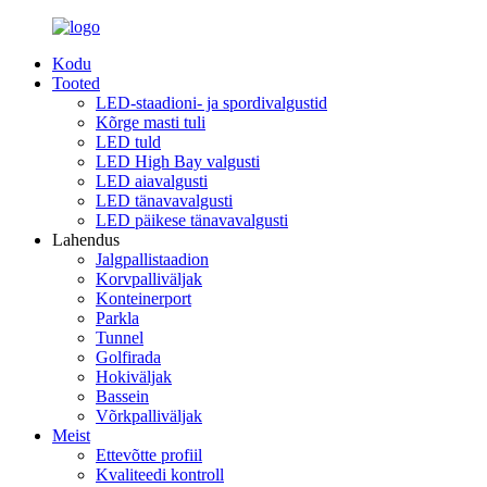
Kodu
Tooted
LED-staadioni- ja spordivalgustid
Kõrge masti tuli
LED tuld
LED High Bay valgusti
LED aiavalgusti
LED tänavavalgusti
LED päikese tänavavalgusti
Lahendus
Jalgpallistaadion
Korvpalliväljak
Konteinerport
Parkla
Tunnel
Golfirada
Hokiväljak
Bassein
Võrkpalliväljak
Meist
Ettevõtte profiil
Kvaliteedi kontroll