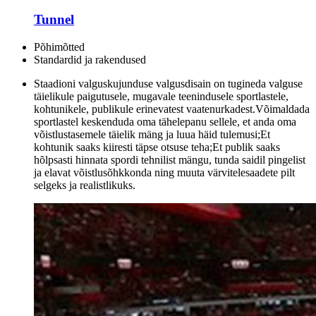
Tunnel
Põhimõtted
Standardid ja rakendused
Staadioni valguskujunduse valgusdisain on tugineda valguse
täielikule paigutusele, mugavale teenindusele sportlastele,
kohtunikele, publikule erinevatest vaatenurkadest.Võimaldada
sportlastel keskenduda oma tähelepanu sellele, et anda oma
võistlustasemele täielik mäng ja luua häid tulemusi;Et
kohtunik saaks kiiresti täpse otsuse teha;Et publik saaks
hõlpsasti hinnata spordi tehnilist mängu, tunda saidil pingelist
ja elavat võistlusõhkkonda ning muuta värvitelesaadete pilt
selgeks ja realistlikuks.