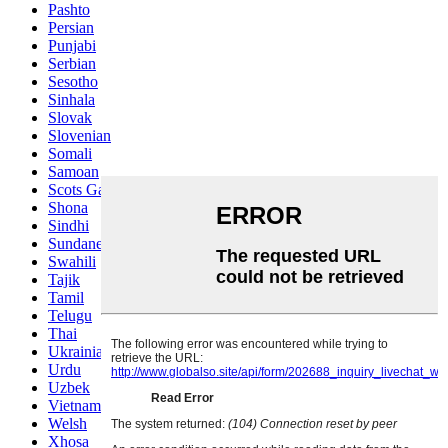
Pashto
Persian
Punjabi
Serbian
Sesotho
Sinhala
Slovak
Slovenian
Somali
Samoan
Scots Gaelic
Shona
Sindhi
Sundanese
Swahili
Tajik
Tamil
Telugu
Thai
Ukrainian
Urdu
Uzbek
Vietnamese
Welsh
Xhosa