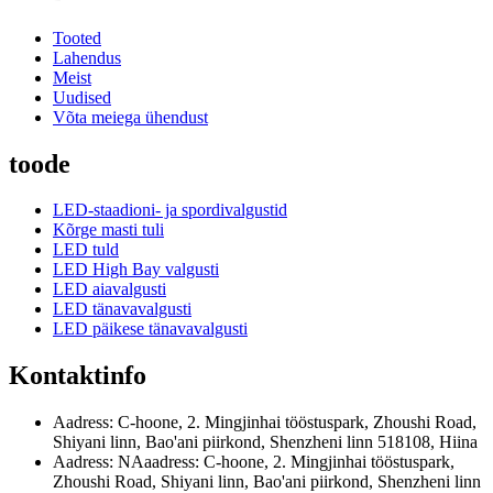
Tooted
Lahendus
Meist
Uudised
Võta meiega ühendust
toode
LED-staadioni- ja spordivalgustid
Kõrge masti tuli
LED tuld
LED High Bay valgusti
LED aiavalgusti
LED tänavavalgusti
LED päikese tänavavalgusti
Kontaktinfo
Aadress: C-hoone, 2. Mingjinhai tööstuspark, Zhoushi Road,
Shiyani linn, Bao'ani piirkond, Shenzheni linn 518108, Hiina
Aadress: NAaadress: C-hoone, 2. Mingjinhai tööstuspark,
Zhoushi Road, Shiyani linn, Bao'ani piirkond, Shenzheni linn