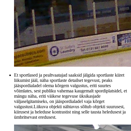
Et sportlased ja pealtvaatajad saaksid jälgida sportlaste kiiret
liikumist jääl, näha sportlaste detailset tegevust, peaks
jääspordialadel olema kõrgem valgustus, eriti suurtes
võimlates, sest publiku vahemaa kaugemalt spordiplatsidel, et
mängu näha, eriti väikese tegevuse üksikasjade
väljaselgitamiseks, on jääspordialadel vaja kõrget
valgustust.Liikuva objekti nähtavus sõltub objekti suurusest,
kiirusest ja heleduse kontrastist ning selle tausta heledusest ja
ümbritsevast eredusest.