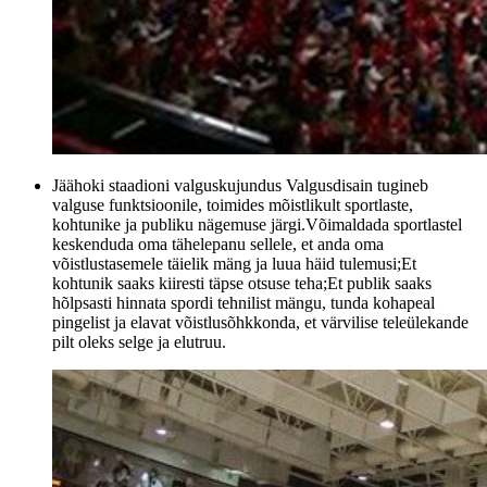
Jäähoki staadioni valguskujundus Valgusdisain tugineb
valguse funktsioonile, toimides mõistlikult sportlaste,
kohtunike ja publiku nägemuse järgi.Võimaldada sportlastel
keskenduda oma tähelepanu sellele, et anda oma
võistlustasemele täielik mäng ja luua häid tulemusi;Et
kohtunik saaks kiiresti täpse otsuse teha;Et publik saaks
hõlpsasti hinnata spordi tehnilist mängu, tunda kohapeal
pingelist ja elavat võistlusõhkkonda, et värvilise teleülekande
pilt oleks selge ja elutruu.