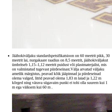
Jäähokiväljaku standardspetsifikatsioon on 60 meetrit pikk, 30
meetrit lai, nurgakaare raadius on 8,5 meetrit, jäähokiväljakut
ümbritseb 1,15–1,12 meetrit puidust või plastmaterjalist, mis
on valmistatud tugevast piirdeseinast.Välja arvatud väljaku
ametlik märgistus, peavad kõik jääpinnad ja piirdeseinad
olema valged, litrid peavad olema 1,83 m laiad ja 1,22 m
kõrged ning värava sügavaim punkt ei tohi olla suurem kui 1
m ega väiksem kui 60 m .