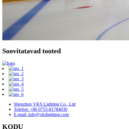
Soovitatavad tooted
Shenzhen VKS Lighting Co., Ltd
Telefon: +86 0755-81784030
E-mail: info@vkslighting.com
KODU