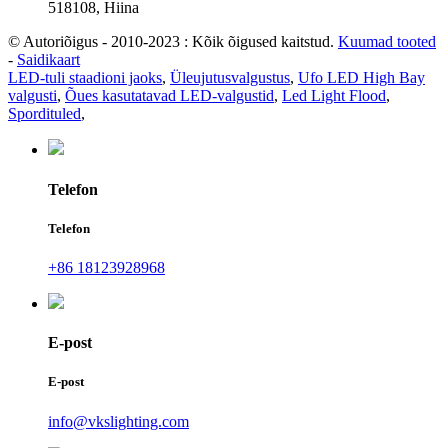
518108, Hiina
© Autoriõigus - 2010-2023 : Kõik õigused kaitstud.
Kuumad tooted
-
Saidikaart
LED-tuli staadioni jaoks
,
Üleujutusvalgustus
,
Ufo LED High Bay
valgusti
,
Õues kasutatavad LED-valgustid
,
Led Light Flood
,
Spordituled
,
Telefon
Telefon
+86 18123928968
E-post
E-post
info@vkslighting.com