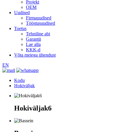
Projekt
OEM
Uudised
Firmauudised
Tööstusuudised
Toetus
Tehniline abi
Garantii
Lae alla
KKK-d
Võta meiega ühendust
EN
Kodu
Hokiväljak
Hokiväljak6