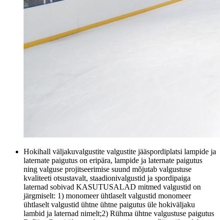
Hokihall väljakuvalgustite valgustite jääspordiplatsi lampide ja
laternate paigutus on eripära, lampide ja laternate paigutus
ning valguse projitseerimise suund mõjutab valgustuse
kvaliteeti otsustavalt, staadionivalgustid ja spordipaiga
laternad sobivad KASUTUSALAD mitmed valgustid on
järgmiselt: 1) monomeer ühtlaselt valgustid monomeer
ühtlaselt valgustid ühtne ühtne paigutus üle hokiväljaku
lambid ja laternad nimelt;2) Rühma ühtne valgustuse paigutus