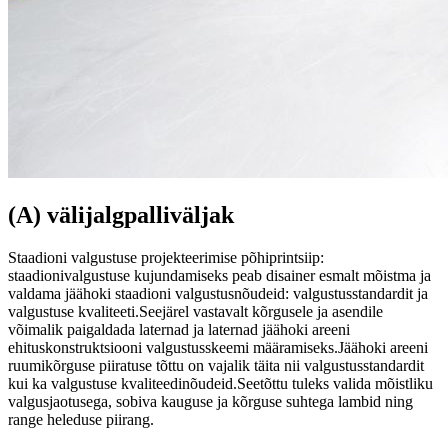
(A) välijalgpalliväljak
Staadioni valgustuse projekteerimise põhiprintsiip:
staadionivalgustuse kujundamiseks peab disainer esmalt mõistma ja
valdama jäähoki staadioni valgustusnõudeid: valgustusstandardit ja
valgustuse kvaliteeti.Seejärel vastavalt kõrgusele ja asendile
võimalik paigaldada laternad ja laternad jäähoki areeni
ehituskonstruktsiooni valgustusskeemi määramiseks.Jäähoki areeni
ruumikõrguse piiratuse tõttu on vajalik täita nii valgustusstandardit
kui ka valgustuse kvaliteedinõudeid.Seetõttu tuleks valida mõistliku
valgusjaotusega, sobiva kauguse ja kõrguse suhtega lambid ning
range heleduse piirang.