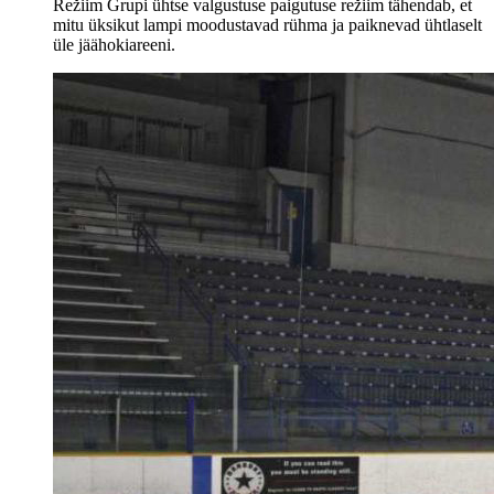
Režiim Grupi ühtse valgustuse paigutuse režiim tähendab, et
mitu üksikut lampi moodustavad rühma ja paiknevad ühtlaselt
üle jäähokiareeni.